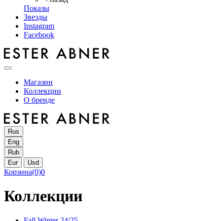
Показы
Звезды
Instagram
Facebook
Магазин
Коллекции
О бренде
Rus
Eng
Rub
Eur
Usd
Корзина
(0)
0
Коллекции
Fall Winter 24/25