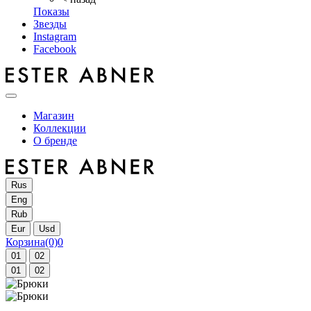
Показы
Звезды
Instagram
Facebook
Магазин
Коллекции
О бренде
Rus
Eng
Rub
Eur
Usd
Корзина
(0)
0
01
02
01
02