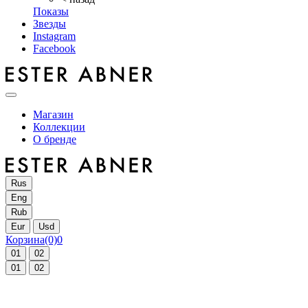
Показы
Звезды
Instagram
Facebook
Магазин
Коллекции
О бренде
Rus
Eng
Rub
Eur
Usd
Корзина
(0)
0
01
02
01
02