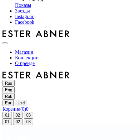
Показы
Звезды
Instagram
Facebook
Магазин
Коллекции
О бренде
Rus
Eng
Rub
Eur
Usd
Корзина
(0)
0
01
02
03
01
02
03