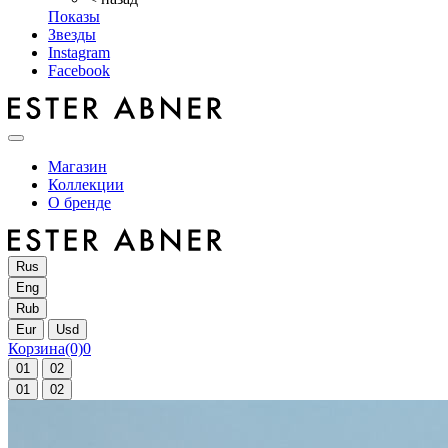
Показы
Звезды
Instagram
Facebook
Магазин
Коллекции
О бренде
Rus
Eng
Rub
Eur
Usd
Корзина
(0)
0
01
02
01
02