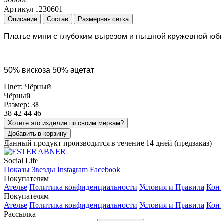
Артикул 1230601
Описание
Состав
Размерная сетка
Платье мини с глубоким вырезом и пышной кружевной юб
50% вискоза 50% ацетат
Цвет: Чёрный
Чёрный
Размер: 38
38
42
44
46
Хотите это изделие по своим меркам?
Добавить в корзину
Данный продукт производится в течение 14 дней (предзаказ)
Social Life
Показы
Звезды
Instagram
Facebook
Покупателям
Ателье
Политика конфиденциальности
Условия и Правила
Кон
Покупателям
Ателье
Политика конфиденциальности
Условия и Правила
Кон
Рассылка