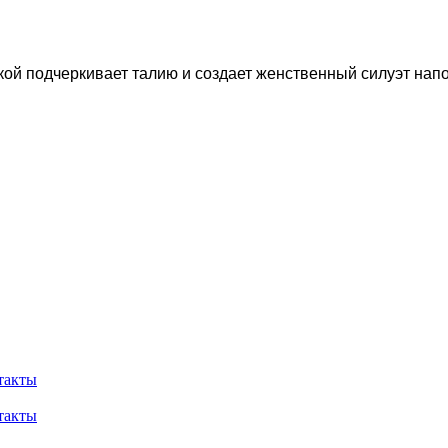
кой подчеркивает
 талию и создает женственный силуэт 
нап
такты
такты