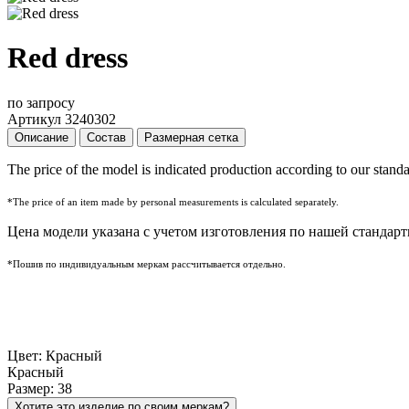
Red dress
по запросу
Артикул 3240302
Описание
Состав
Размерная сетка
The price of the model is indicated production according to our standa
*The price of an item made by personal measurements is calculated separately.
Цена модели указана с учетом изготовления по нашей стандарт
*Пошив по индивидуальным меркам рассчитывается отдельно.
Цвет: Красный
Красный
Размер: 38
Хотите это изделие по своим меркам?