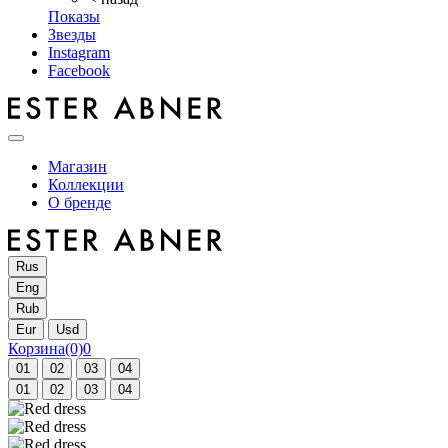
Показы
Звезды
Instagram
Facebook
Магазин
Коллекции
О бренде
Rus
Eng
Rub
Eur
Usd
Корзина
(0)
0
01
02
03
04
01
02
03
04