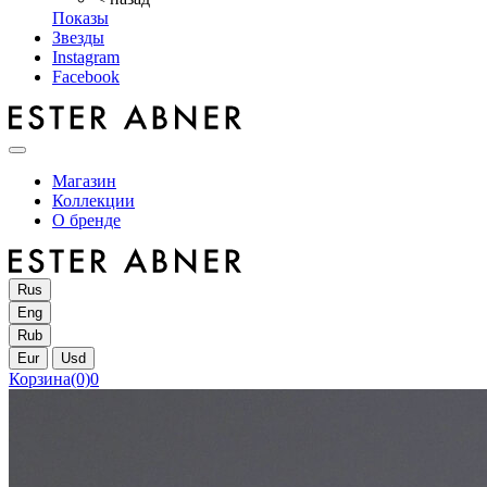
Показы
Звезды
Instagram
Facebook
Магазин
Коллекции
О бренде
Rus
Eng
Rub
Eur
Usd
Корзина
(0)
0