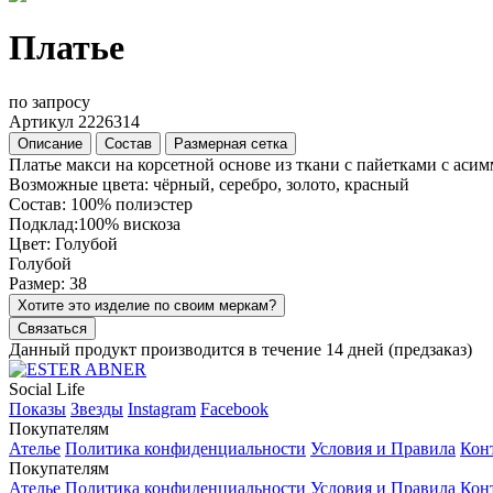
Платье
по запросу
Артикул 2226314
Описание
Состав
Размерная сетка
Платье макси на корсетной основе из ткани с пайетками с ас
Возможные цвета: чёрный, серебро, золото, красный
Состав: 100% полиэстер
Подклад:100% вискоза
Цвет: Голубой
Голубой
Размер: 38
Хотите это изделие по своим меркам?
Связаться
Данный продукт производится в течение 14 дней (предзаказ)
Social Life
Показы
Звезды
Instagram
Facebook
Покупателям
Ателье
Политика конфиденциальности
Условия и Правила
Кон
Покупателям
Ателье
Политика конфиденциальности
Условия и Правила
Кон