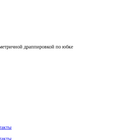
имметричной драппировкой по юбке
такты
такты