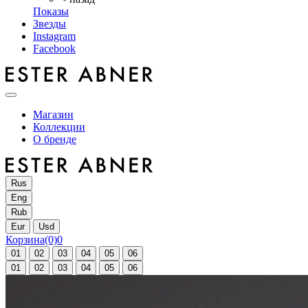
Показы
Звезды
Instagram
Facebook
Магазин
Коллекции
О бренде
Rus
Eng
Rub
Eur
Usd
Корзина
(0)
0
01
02
03
04
05
06
01
02
03
04
05
06