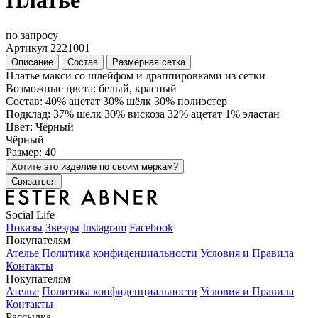
Платье
по запросу
Артикул 2221001
Описание
Состав
Размерная сетка
Платье макси со шлейфом и драппировками из сетки
Возможные цвета: белый, красный
Состав: 40% ацетат 30% шёлк 30% полиэстер
Подклад: 37% шёлк 30% вискоза 32% ацетат 1% эластан
Цвет: Чёрный
Чёрный
Размер: 40
Хотите это изделие по своим меркам?
Связаться
Social Life
Показы
Звезды
Instagram
Facebook
Покупателям
Ателье
Политика конфиденциальности
Условия и Правила
Контакты
Покупателям
Ателье
Политика конфиденциальности
Условия и Правила
Контакты
Рассылка