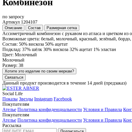
Комбинезон
по запросу
Артикул 1204107
Описание
Состав
Размерная сетка
Ассиметричный комбинезон с рукавом из атласа и цветком из 
Возможные цвета: белый, молочный, красный, зелёный, бордо,
Состав: 50% вискоза 50% ацетат
Подклад: 37% шёлк 30% вискоза 32% ацетат 1% эластан
Цвет: Молочный
Молочный
Размер: 38
Хотите это изделие по своим меркам?
Связаться
Данный продукт производится в течение 14 дней (предзаказ)
Social Life
Показы
Звезды
Instagram
Facebook
Покупателям
Ателье
Политика конфиденциальности
Условия и Правила
Кон
Покупателям
Ателье
Политика конфиденциальности
Условия и Правила
Кон
Рассылка
Подписаться