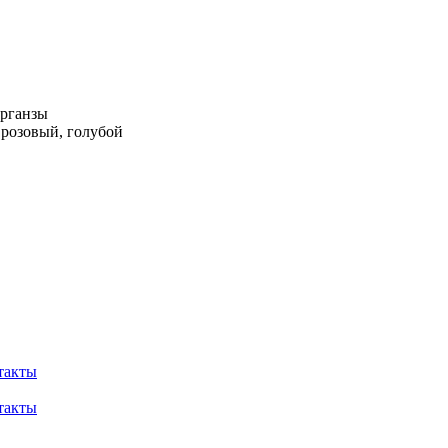
органзы
 розовый, голубой
такты
такты