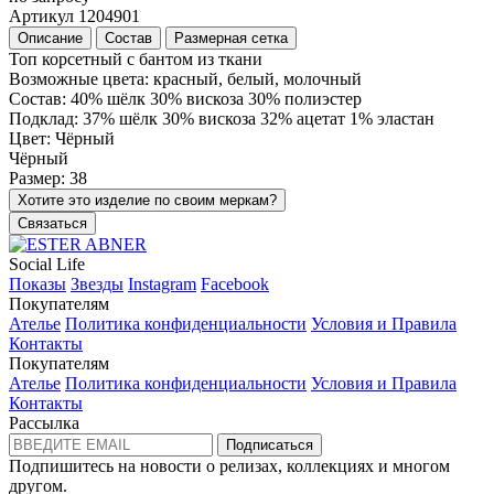
Артикул 1204901
Описание
Состав
Размерная сетка
Топ корсетный с бантом из ткани
Возможные цвета: красный, белый, молочный
Состав: 40% шёлк 30% вискоза 30% полиэстер
Подклад: 37% шёлк 30% вискоза 32% ацетат 1% эластан
Цвет: Чёрный
Чёрный
Размер: 38
Хотите это изделие по своим меркам?
Связаться
Social Life
Показы
Звезды
Instagram
Facebook
Покупателям
Ателье
Политика конфиденциальности
Условия и Правила
Контакты
Покупателям
Ателье
Политика конфиденциальности
Условия и Правила
Контакты
Рассылка
Подписаться
Подпишитесь на новости о релизах, коллекциях и многом
другом.