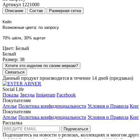
Артикул 1221000
Описание
Состав
Размерная сетка
Кейп
Возможные цвета: по запросу
70% шёлк, 30% ацетат
Цвет: Белый
Белый
Размер: 38
Хотите это изделие по своим меркам?
Связаться
Данный продукт производится в течение 14 дней (предзаказ)
Social Life
Показы
Звезды
Instagram
Facebook
Покупателям
Ателье
Политика конфиденциальности
Условия и Правила
Кон
Покупателям
Ателье
Политика конфиденциальности
Условия и Правила
Кон
Рассылка
Подписаться
Подпишитесь на новости о релизах, коллекциях и многом друг