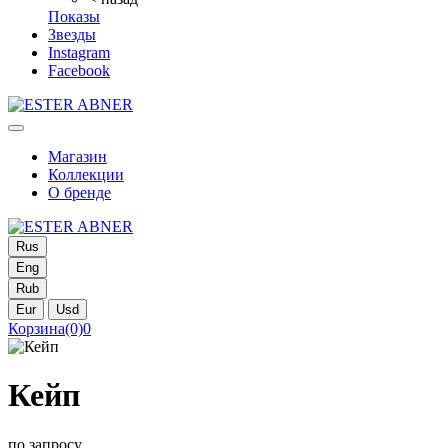
Показы
Звезды
Instagram
Facebook
Магазин
Коллекции
О бренде
Rus
Eng
Rub
Eur
Usd
Корзина
(0)
0
Кейп
по запросу