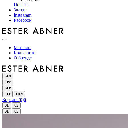
Показы
Звезды
Instagram
Facebook
Магазин
Коллекции
О бренде
Rus
Eng
Rub
Eur
Usd
Корзина
(0)
0
01
02
01
02