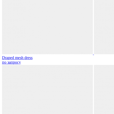
Draped mesh dress
по запросу