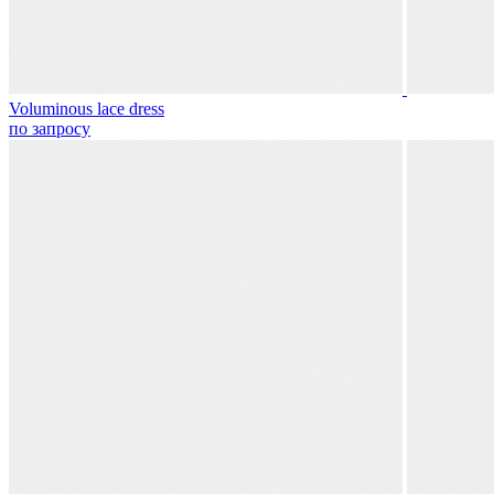
Voluminous lace dress
по запросу