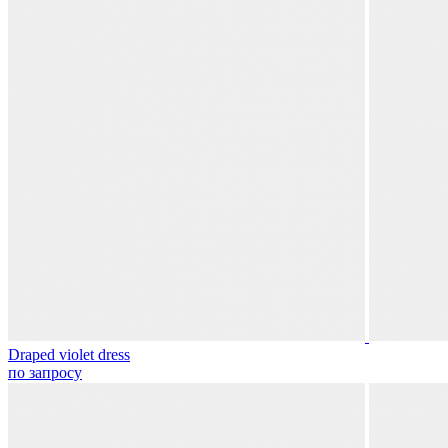
Draped violet dress
по запросу